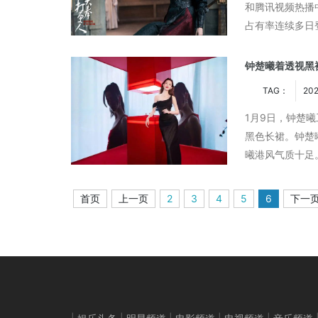
和腾讯视频热播
占有率连续多日
款俱乐部，也成为
钟楚曦着透视黑
TAG：
202
1月9日，钟楚
黑色长裙。钟楚
曦港风气质十足
首页
上一页
2
3
4
5
6
下一