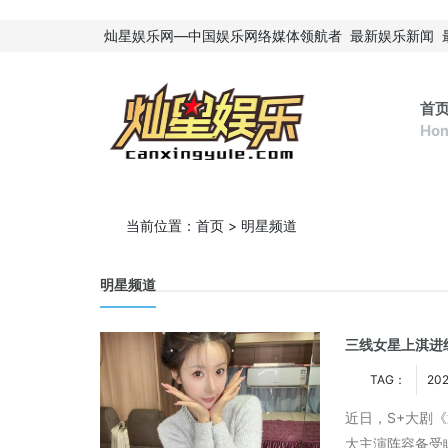
灿星娱乐网—中国娱乐网络媒体领航者
最新娱乐新闻
首
Ho
当前位置：
首页
>
明星频道
明星频道
三线女星上淇进
TAG：
202
近日，S+大剧
大主演阵容备受