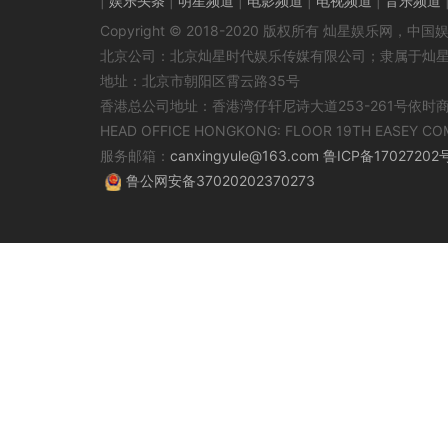
|
娱乐头条
|
明星频道
|
电影频道
|
电视频道
|
音乐频道
Copyright © 2018-2020 版权所有 灿星娱乐网
北京公司：北京灿星时代娱乐传媒有限公司；隶属于灿
地址：北京市朝阳区霄云路35号
香港总公司地址：香港湾仔轩尼诗大道253-261号依时
HEAD OFFICE HONGKONG: FLOOR 19TH EASEY CO
服务邮箱：
canxingyule@163.com
鲁ICP备17027202
鲁公网安备37020202370273