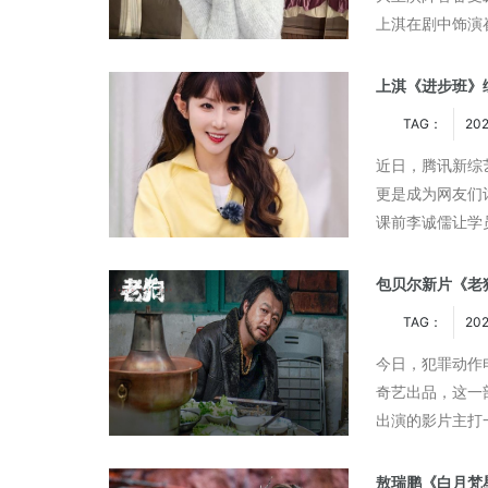
上淇在剧中饰演
载，礼献蛇年
奇想有「感」而发 焕启MARVIS
张凌赫搭戏。上
感官新体验
上淇《进步班》
TAG：
20
近日，腾讯新综
更是成为网友们
课前李诚儒让学
淇却突然开玩笑
包贝尔新片《老狗
TAG：
202
今日，犯罪动作
奇艺出品，这一
出演的影片主打
血“纯狱风”生猛
敖瑞鹏《白月梵