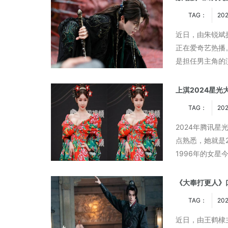
TAG：
202
近日，由朱锐斌
正在爱奇艺热播
是担任男主角的
音、微博、微信
上淇2024星光
TAG：
202
2024年腾讯
点熟悉，她就是
1996年的女
亮相在腾讯的红
···
《大奉打更人》
TAG：
202
近日，由王鹤棣