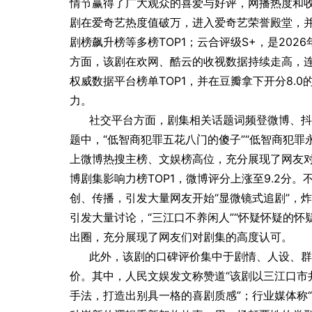
情节赢得了广大观众的喜爱与好评，网播热度和
剧在爱奇艺热度值破万，进入爱奇艺荣誉殿堂，
剧榜飙升榜等多榜TOP1；云合评级S+，是202
方面，该剧在欢网、酷云的收视数据持续走高，
权威数据平台榜单TOP1，并在豆瓣拿下开分8.
力。
社交平台方面，剧集相关话题词频登微博、抖
题中，“低智商犯罪五花八门的傻子”“低智商犯罪
上微博热搜主榜、文娱榜高位，充分展现了网友
博剧集影响力榜TOP1，微博评分上涨至9.2分
创、传播，引发大量网友开始“显微镜式追剧”，
引发大量讨论，“三江口不养闲人”“怀疑怀疑的怀
出圈，充分展现了网友们对剧集的高度认可。
此外，该剧的口碑评价集中于剧情、人设、群
价。其中，人民文娱发文称赞道“该剧以三江口市
手法，打造出别具一格的喜剧质感”；行业媒体称“