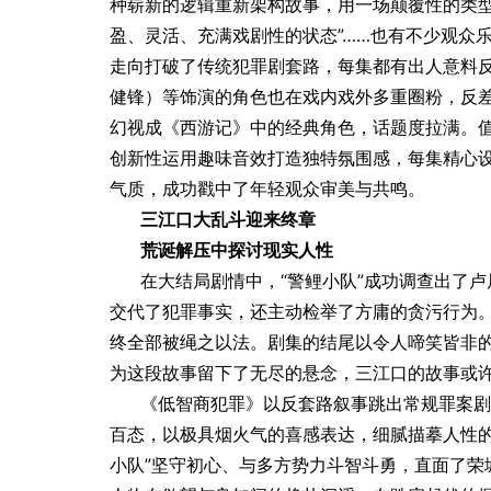
种崭新的逻辑重新架构故事，用一场颠覆性的类
盈、灵活、充满戏剧性的状态”……也有不少观众乐
走向打破了传统犯罪剧套路，每集都有出人意料反
健锋）等饰演的角色也在戏内戏外多重圈粉，反
幻视成《西游记》中的经典角色，话题度拉满。
创新性运用趣味音效打造独特氛围感，每集精心
气质，成功戳中了年轻观众审美与共鸣。
三江口大乱斗迎来终章
荒诞解压中探讨现实人性
在大结局剧情中，“警鲤小队”成功调查出了
交代了犯罪事实，还主动检举了方庸的贪污行为
终全部被绳之以法。剧集的结尾以令人啼笑皆非的
为这段故事留下了无尽的悬念，三江口的故事或许
《低智商犯罪》以反套路叙事跳出常规罪案剧
百态，以极具烟火气的喜感表达，细腻描摹人性的
小队”坚守初心、与多方势力斗智斗勇，直面了荣