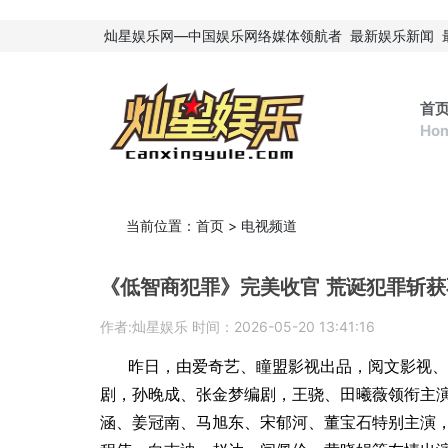
灿星娱乐网—中国娱乐网络媒体领航者
最新娱乐新闻
首
Ho
当前位置：
首页
>
电视频道
《低智商犯罪》完美收官 荒诞犯罪斩
作者:灿星娱乐 时间：2026-05-20 13:41:16
昨日，由爱奇艺、瞳盟影视出品，阅文影视、
剧，孙晚成、张金梦编剧，王骁、田曦薇领衔主
涵、姜冠南、马旭东、宋郁河、董宝石特别主演