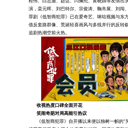
程伟、白志迪、赵达、闫佩伦、黄晓娟等友情出
演，栾元晖、刘巴特尔、宗俊涛、鞠帛展、刘闯
」而发 焕启MARVIS
德妃正式官宣罗一舟担任品牌
罪剧《低智商犯罪》已在爱奇艺、咪咕视频与东
验
代言人
借反套路群像、荒诞轻喜画风与多线并行的反转
追剧热潮空前火热。
收视热度口碑全面开花
笑闹奇葩对局高能引热议
《低智商犯罪》自开播以来便以独树一帜的“