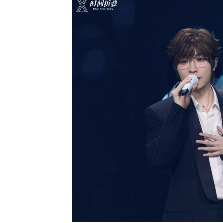
」而发 焕启MARVIS
德妃正式官宣罗一舟担任品牌
验
代言人