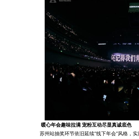
暖心年会趣味拉满
宠粉互动尽显真诚底色
苏州站抽奖环节依旧延续“线下年会”风格，