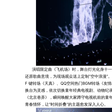
演唱限定曲《飞机场》时，舞台灯光化身十一
还原歌曲意境，为现场观众送上定制“空中浪漫”
F 键转场《天真》、QQ空间热门BGM转场《
换台为灵感，依次切换童年经典电视剧、动物纪
《北京巷弄》，瞬间唤醒大家蹲守电视机前的童
青春情怀，让“时间折叠”的主题愈发深入人心。