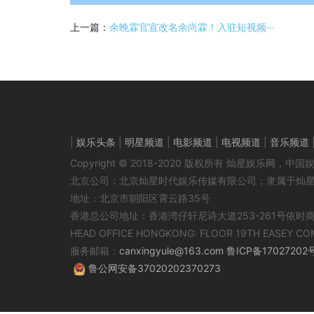
上一篇：
余晚霖官宣改名余尚霖！入驻短视频···
|
娱乐头条
|
明星频道
|
电影频道
|
电视频道
|
音乐频道
Copyright © 2018-2020 版权所有 灿星娱乐网
北京公司：北京灿星时代娱乐传媒有限公司；隶属于灿
地址：北京市朝阳区霄云路35号
香港总公司地址：香港湾仔轩尼诗大道253-261号依时
HEAD OFFICE HONGKONG: FLOOR 19TH EASEY CO
服务邮箱：
canxingyule@163.com
鲁ICP备17027202
鲁公网安备37020202370273