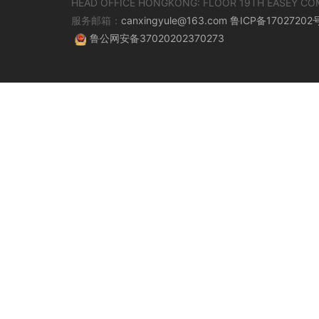
HEAD OFFICE HONGKONG: FLOOR 19TH EASEY CO
服务邮箱：
canxingyule@163.com
鲁ICP备17027202
鲁公网安备37020202370273