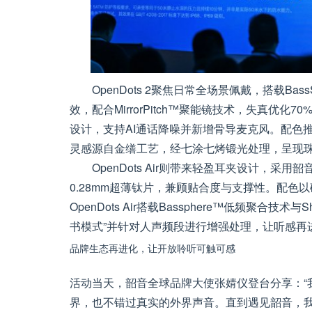
OpenDots 2聚焦日常全场景佩戴，搭载Bas
效，配合MirrorPitch™聚能镜技术，失真优化7
设计，支持AI通话降噪并新增骨导麦克风。配色
灵感源自金缮工艺，经七涂七烤锻光处理，呈现
OpenDots Air则带来轻盈耳夹设计，
0.28mm超薄钛片，兼顾贴合度与支撑性。配色
OpenDots Air搭载Bassphere™低频聚合技术与
书模式”并针对人声频段进行增强处理，让听感再
品牌生态再进化，让开放聆听可触可感
活动当天，韶音全球品牌大使张婧仪登台分享：“
界，也不错过真实的外界声音。直到遇见韶音，我