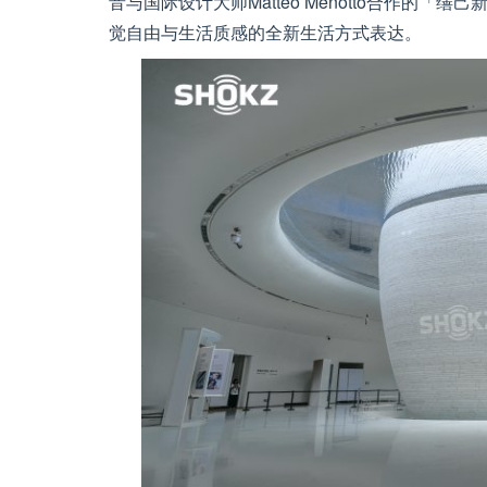
音与国际设计大师Matteo Menotto合作的
觉自由与生活质感的全新生活方式表达。
」而发 焕启MARVIS
德妃正式官宣罗一舟担任品牌
验
代言人