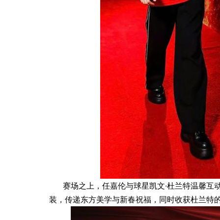
赛场之上，任嘉伦与球星凯文·杜兰特温馨互
装，传递东方美学与新春祝福，同时收获杜兰特