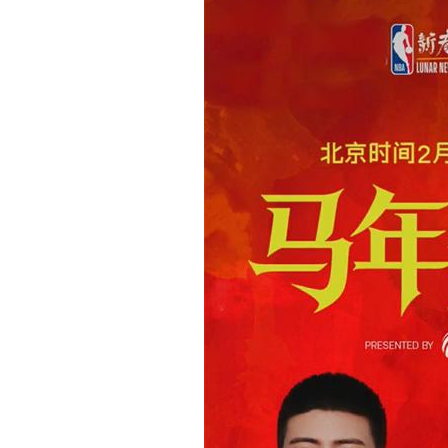
」而发 焕启MARVIS
德妃正式官宣罗一舟担任品牌
验
代言人