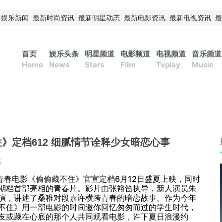
新娱乐新闻
最新时尚资讯
最新明星动态
最新电影资讯
最新电视资讯
最
首页
娱乐头条
明星频道
电影频道
电视频道
音乐频道
Home
News
Stars
Film
Tvplay
Music
》定档612 细腻情节诠释少女暗恋心事
5
青春电影《偷偷藏不住》官宣定档6月12日盛夏上映，同时
期档首部亮相的青春片。影片由张裕笛执导，新人演员朱
演，讲述了桑稚对段嘉许横跨青春的暗恋故事。作为今年
不住》用一部电影的时间邀你回忆匆匆而过的学生时代，
友或藏在心底的那个人共同观看电影，许下夏日浪漫约