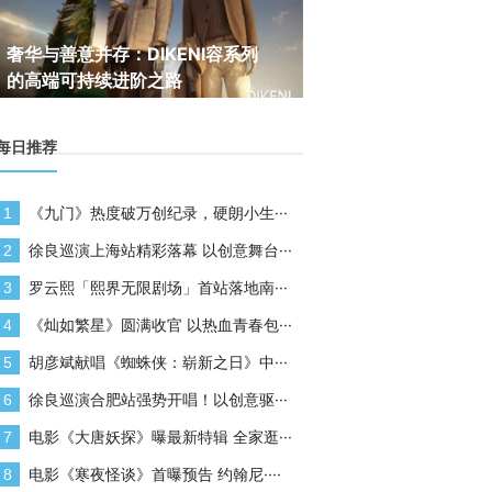
奢华与善意并存：DIKENI容系列
暗黑序章，展翼起航 AT
的高端可持续进阶之路
莉莉丝重磅首发
每日推荐
《九门》热度破万创纪录，硬朗小生···
1
徐良巡演上海站精彩落幕 以创意舞台···
2
罗云熙「熙界无限剧场」首站落地南···
3
《灿如繁星》圆满收官 以热血青春包···
4
胡彦斌献唱《蜘蛛侠：崭新之日》中···
5
徐良巡演合肥站强势开唱！以创意驱···
6
电影《大唐妖探》曝最新特辑 全家逛···
7
电影《寒夜怪谈》首曝预告 约翰尼····
8