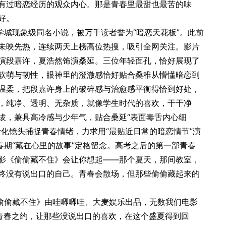
有过暗恋经历的观众内心。那是青春里最甜也最苦的味
好。
学城现象级同名小说，被万千读者誉为“暗恋天花板”。此前
未映先热，连续两天上榜高位热搜，吸引全网关注。影片
演段嘉许，夏浩然饰演桑延。三位年轻面孔，恰好展现了
软萌与韧性，眼神里的澄澈感恰好贴合桑稚从懵懂暗恋到
温柔，把段嘉许身上的破碎感与治愈感平衡得恰到好处，
，纯净、透明、无杂质，就像学生时代的喜欢，干干净
拔，兼具高冷感与少年气，贴合桑延“表面毒舌内心细
化镜头捕捉青春情绪，力求用“最贴近日常的暗恋情节”演
春期“藏在心里的故事”定格留念。高考之后的第一部青春
影《偷偷藏不住》会让你想起——那个夏天，那间教室，
终没有说出口的自己。青春会散场，但那些偷偷藏起来的
偷偷藏不住》由哇唧唧哇、大麦娱乐出品，无数我们电影
场青春之约，让那些没说出口的喜欢，在这个盛夏得到回