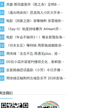
杰森·斯坦森新作《怒之杀》定档8.···
9
《逃出绝命街》恐龙闯入小区大开杀···
10
电影《回家之路》首曝物料 张震领衔···
11
《Say It》热度持续攀升 AtHeart开···
12
电影《年会不能停2！》曝全新预告海···
13
《功夫女足》曝特辑 周星驰成都路演···
14
周传雄「念念不忘·再遇见plus」巡···
15
00后小花许诺签约懂得文化，新鲜面···
16
反套路婚恋话题剧《小芳》今日开播···
17
周传雄压轴荆州古城音乐节 2026首场···
18
关注我们