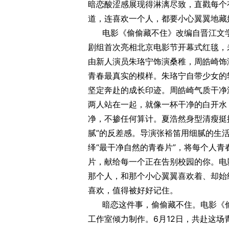
暗恋酸涩感展现得淋漓尽致，直戳每个
道，连喜欢一个人，都要小心翼翼地藏
电影《偷偷藏不住》改编自晋江文
剧组首次亮相北京电影节开幕式红毯，
由新人演员朱珞宁饰演桑稚，周皓崎饰
青春最真实的模样。朱珞宁自带少女的
坚定奔赴的成长印迹。周皓崎气质干净
两人站在一起，就像一杯干净的白开水
净，不掺任何算计。夏浩然身型清瘦挺
腻”的反差感。导演张裕笛用细腻的生活
绎“最干净自然的青春片”，将每个人青
片，献给每一个正在告别校园的你。电
那个人，和那个小心翼翼喜欢着、却始
喜欢，值得被好好记住。
暗恋这件事，偷偷藏不住。电影《
工作室倾力制作。6月12日，共赴这