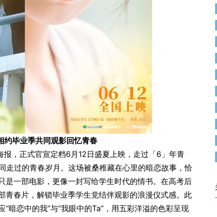
 相约毕业季共同观影回忆青春
报，正式官宣定档6月12日盛夏上映，走过「6」年青
共同走过的青春岁月。这场被桑稚藏在心里的暗恋故事，恰
只是一部电影，更像一封写给学生时代的情书。在高考后
部青春片，解锁毕业季学生党结伴观影的浪漫仪式感。此
“暗恋中的我”与“我眼中的Ta”，用五彩洋溢的色彩呈现