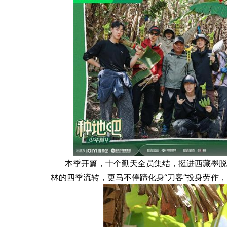
官宣罗一舟担任品牌闪光
第八届国际风土大会11月20日
海启航！
本季开篇，十个勤天全员集结，挺进西藏墨脱
林的四季流转，更马不停蹄化身“刀客”投身劳作