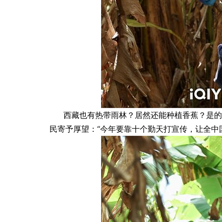
西藏也有热带雨林？居然还能种植香蕉？是的
民寄予厚望：“今年要靠十个勤天打宣传，让全中