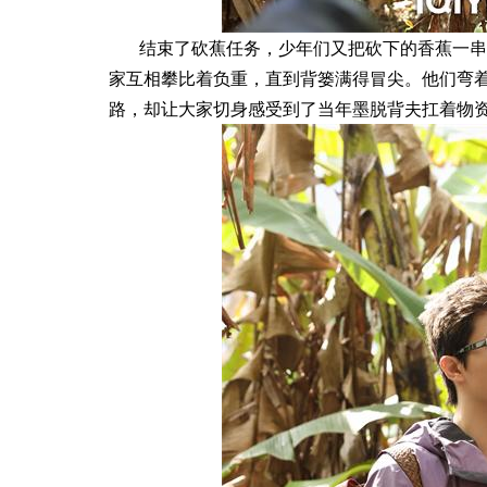
结束了砍蕉任务，少年们又把砍下的香蕉一串串
家互相攀比着负重，直到背篓满得冒尖。他们弯
路，却让大家切身感受到了当年墨脱背夫扛着物