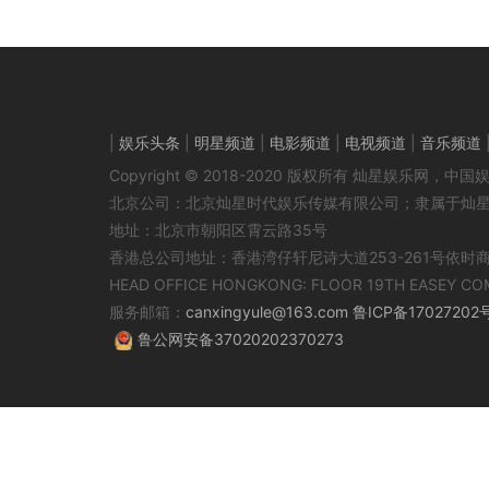
|
娱乐头条
|
明星频道
|
电影频道
|
电视频道
|
音乐频道
Copyright © 2018-2020 版权所有 灿星娱乐网
北京公司：北京灿星时代娱乐传媒有限公司；隶属于灿
地址：北京市朝阳区霄云路35号
香港总公司地址：香港湾仔轩尼诗大道253-261号依时
HEAD OFFICE HONGKONG: FLOOR 19TH EASEY CO
服务邮箱：
canxingyule@163.com
鲁ICP备17027202
鲁公网安备37020202370273