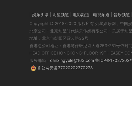
|
娱乐头条
|
明星频道
|
电影频道
|
电视频道
|
音乐频道
Copyright © 2018-2020 版权所有 灿星娱乐网
北京公司：北京灿星时代娱乐传媒有限公司；隶属于灿
地址：北京市朝阳区霄云路35号
香港总公司地址：香港湾仔轩尼诗大道253-261号依时
HEAD OFFICE HONGKONG: FLOOR 19TH EASEY CO
服务邮箱：
canxingyule@163.com
鲁ICP备17027202
鲁公网安备37020202370273