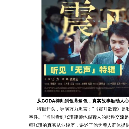
」而发 焕启MARVIS
德妃正式官宣罗一舟担任品牌
验
代言人
从CODA律师到银幕角色，真实故事触动人心
特辑开头，导演万力坦言：“《震耳欲聋》是
事件。”“当时看到张琪律师他跟聋人的那种交流是
师张琪的真实从业经历，讲述了他为聋人群体提