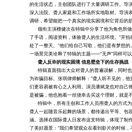
的生活状态，主创团队进行了大量调研工作。导
深入法院、聋人家庭和工作场所实地取材。导演表
调研，希望能把一个真实的现实困境和它背后的肌
领衔主演檀健次在特辑中分享了他为角色所做
了手语，阅读资料，体验聋人的生活环境。”开拍
处了一整天。“他们给自己写歌，他们是有梦想的
一场景完美诠释了特辑的主题——“无声”同样可
聋人反诈的现实困境 信息壁垒下的生存挑战
特辑直面指出大众对聋人的普遍误解，同时也
为诈骗目标。张琪律师解释：“聋人听不见的，他
们更容易被有心之人利用。演员潘斌龙也对自己饰
是被骗，他也抱着一丝侥幸去买这个理财，就是不
特辑中，所有主创和工作人员用聋人的方式为
聋人一起随音乐起舞的场景，都传递出平等、包
涵。选择在国际聋人日发布这支特辑，体现了制
了美好愿景：“我们希望观众在看到影片的时候，