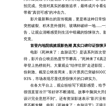
拍完成。凭借对真实的极致追求，最终成片令看
带着“真切可感”的冲击力。
影片最新释出的宣传视频，更是将这种日常惊
突然破裂、积木意外撞到、玻璃杯破碎一地……
告，让观众清晰感受到生活中暗藏的惊悚张力。
究竟。
首登内地院线掀观影热潮 真实口碑印证惊悚
电影《死神来了：血脉诅咒》是该系列首次登
待，影片自公映后热度节节攀高，“死神来了6真正
举登上热榜前列。大量观众“结伴壮胆”走进影院
份刺激。截至公映首周末，影片票房已突破600
93%，市场表现尽显优质惊悚片的口碑实力。
在各大平台上，观众纷纷写下观影感受，给予
很强直冒冷汗”等好评不断涌现。故事中脑洞大开的
设计完全意想不到”。还有资深影迷表示“影片没
度不断发酵，电影《死神来了：血脉诅咒》正吸