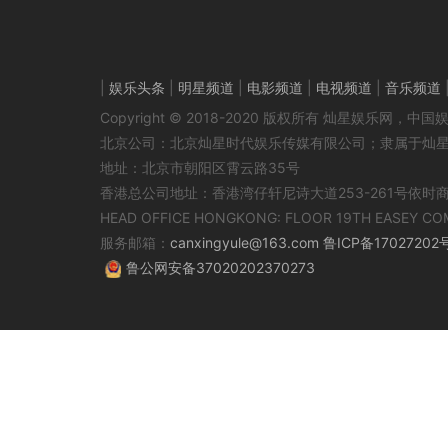
|
娱乐头条
|
明星频道
|
电影频道
|
电视频道
|
音乐频道
Copyright © 2018-2020 版权所有 灿星娱乐网
北京公司：北京灿星时代娱乐传媒有限公司；隶属于灿
地址：北京市朝阳区霄云路35号
香港总公司地址：香港湾仔轩尼诗大道253-261号依时
HEAD OFFICE HONGKONG: FLOOR 19TH EASEY CO
服务邮箱：
canxingyule@163.com
鲁ICP备17027202
鲁公网安备37020202370273