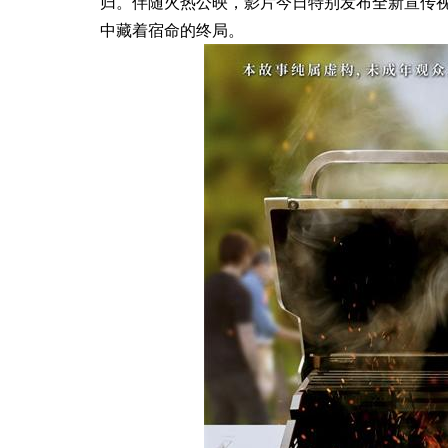
归。伴随火热公映，影片今日特别发布全新宣传
中藏着宿命的终局。
感」而发 焕启MARVIS
德妃正式官宣罗一舟担任品牌
体验
代言人