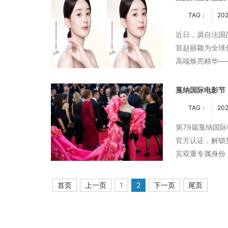
TAG：
202
近日，源自法国的
宣赵丽颖为全球
高端焕亮精华—
功效，彰显科学
戛纳国际电影节
TAG：
202
第79届戛纳国
官方认证，解锁
宾双重专属身份
本心，肩负民族
首页
上一页
1
2
下一页
尾页