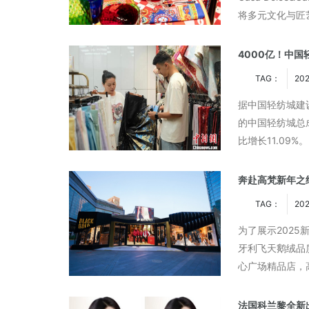
将多元文化与匠
奇想有「感」而发 焕启MARVIS
德妃正式官宣罗
Dolce&Ga
感官新体验
代言人
世···
4000亿！中国
TAG：
202
据中国轻纺城建
的中国轻纺城总成
比增长11.09
是全球最大的纺
奔赴高梵新年之约
TAG：
202
为了展示202
牙利飞天鹅绒品质
心广场精品店，
品品鉴会，多家
法国科兰黎全新